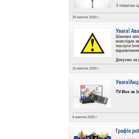
З повагою а
28 жовтня 2020 г.
Увага! Ава
Шановні або
внаслідок ав
послуги Інт
відновлення
Дякуємо за 
16 жовтня 2020 г.
Увага!Акц
TV-Box за 1
9 жовтня 2020 г.
Графік ро