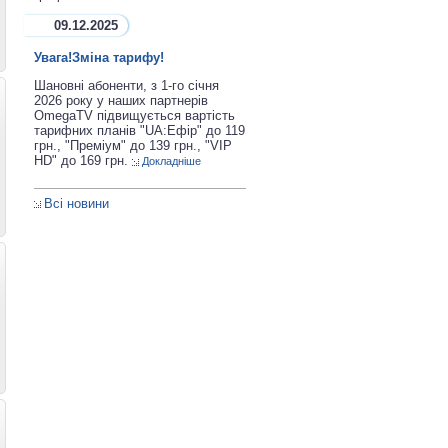
09.12.2025
Увага!Зміна тарифу!
Шановні абоненти, з 1-го січня
2026 року у наших партнерів
OmegaTV підвищується вартість
тарифних планів "UA:Ефір" до 119
грн., "Преміум" до 139 грн., "VIP
HD" до 169 грн.
Докладніше
Всі новини