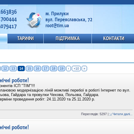
1663836
м. Прилуки
1700444
вул. Переяславська, 72
5079417
root@tim.ua
ТАРИФИ
ПІДТРИМКА
КОНТАКТИ
12
13
14
15
16
17
18
19
›
+10
»
нічні роботи!
нентів ІСП "ТІМ"!!!
плановою модернізацією ліній можливі перебої в роботі Інтернет по вул.
ьова, Гайдара та провулки Чехова, Польова, Гайдара.
ерміни проведення робіт: 24.11.2020 та 25.11.2020 р.
Переглядів: 5297 |
Читати далі...
нічні роботи!