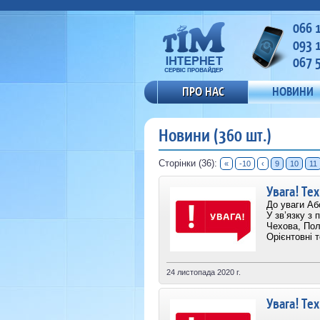
066 
093 
067 
ПРО НАС
НОВИНИ
Новини (360 шт.)
Сторінки (36):
«
-10
‹
9
10
11
Увага! Тех
До уваги Або
У зв’язку з 
Чехова, Пол
Орієнтовні т
24 листопада 2020 г.
Увага! Тех