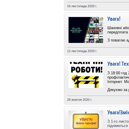
16 листопада 2020 г.
Увага!
Шановні або
передплата 
З повагою а
12 листопада 2020 г.
Увага! Тех
З 18:00 год
профілактич
Інтернет. Мо
Дякуємо за 
28 жовтня 2020 г.
Увага!Змі
З 1-го лист
підніметься