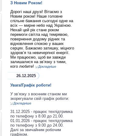
З Новим Роком!
Дорогі наші друзі! Вітаємо з
Новим роком! Наше головне
спільне бажання сьогодні одне на
всіх — мирне небо над Україною.
Нехай цей рік стане роком
перемоги світла над темрявою,
повернення додому рідних та
відновлення спокою у ваших
серцях. Бажаємо затишку, міцного
здоров’я та невичерпної енергії.
Ми працюємо, щоб ви завжди
залишалися на зв’язку з тими,
кого любите!
Докладніше
26.12.2025
Увага!Графік роботи!
У зв‘язку з воєнним станом ми
зкорегували свій графік роботи:
Докладніше
31.12.2025 - працює техпідтримка
по телефону з 8.00 до 21.00.
01.01.2026 - працює техпідтримка
по телефону з 9.00 до 24.00.
Далі за звичайним робочим
графіком.