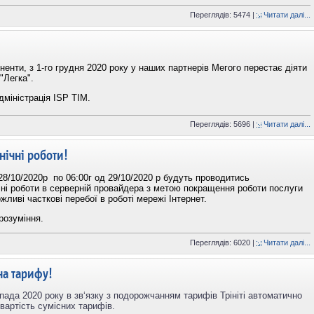
Переглядів: 5474 |
Читати далі...
ненти, з 1-го грудня 2020 року у наших партнерів Мегого перестає діяти
"Легка".
дміністрація ISP TIM.
Переглядів: 5696 |
Читати далі...
нічні роботи!
 28/10/2020р по 06:00г од 29/10/2020 р будуть проводитись
ні роботи в серверній провайдера з метою покращення роботи послуги
жливі часткові перебої в роботі мережі Інтернет.
розуміння.
Переглядів: 6020 |
Читати далі...
на тарифу!
опада 2020 року в зв‘язку з подорожчанням тарифів
Трініті
автоматично
 вартість сумісних тарифів.