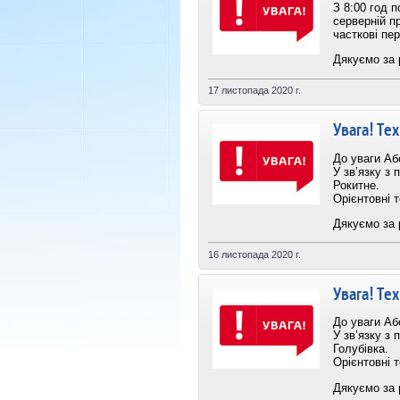
З 8:00 год 
серверній п
часткові пер
Дякуємо за 
17 листопада 2020 г.
Увага! Тех
До уваги Або
У зв’язку з 
Рокитне.
Орієнтовні т
Дякуємо за 
16 листопада 2020 г.
Увага! Тех
До уваги Або
У зв’язку з 
Голубівка.
Орієнтовні т
Дякуємо за 