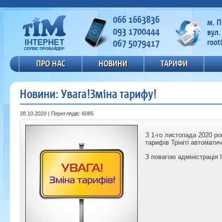
066 1663836
м. 
093 1700444
вул.
067 5079417
root
ПРО НАС
НОВИНИ
ТАРИФИ
Новини: Увага!Зміна тарифу!
28.10.2020 | Переглядів: 6085
З 1-го листопада 2020 ро
тарифів
Трініті
автоматичн
З повагою адміністрація 