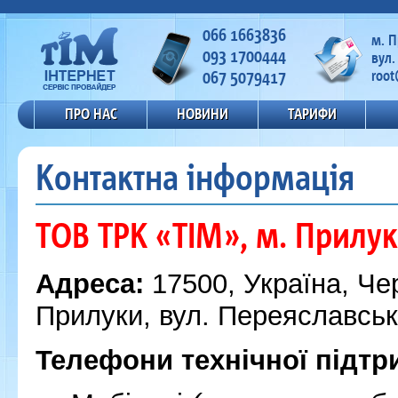
066 1663836
м. 
093 1700444
вул.
067 5079417
root
ПРО НАС
НОВИНИ
ТАРИФИ
Контактна інформація
ТОВ ТРК «ТІМ», м. Прилу
Адреса:
17500, Україна, Чер
Прилуки, вул. Переяславськ
Телефони технічної підтр