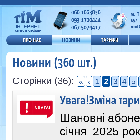
066 1663836
м. 
093 1700444
вул.
067 5079417
root
ПРО НАС
НОВИНИ
ТАРИФИ
Новини (360 шт.)
Сторінки (36):
«
‹
1
2
3
4
5
Увага!Зміна тар
Шановні абонен
січня 2025 ро