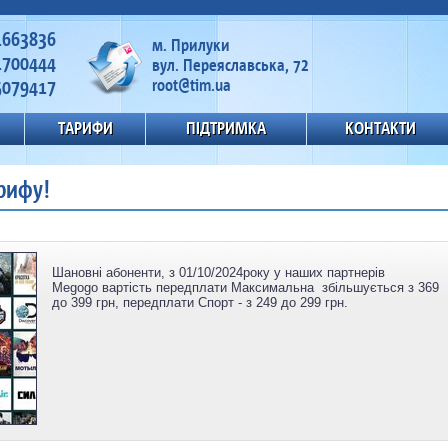
1663836
м. Прилуки
1700444
вул. Переяславська, 72
5079417
root@tim.ua
ТАРИФИ
ПІДТРИМКА
КОНТАКТИ
рифу!
Шановні абоненти, з 01/10/2024року
у наших партнерів
Megogo вартість передплати Максимальна збільшується з 369
до 399 грн, передплати Спорт - з 249 до 299 грн.