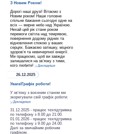
З Новим Роком!
Дорогі наші друзі! Вітаємо з
Новим роком! Наше головне
спільне бажання сьогодні одне на
всіх — мирне небо над Україною.
Нехай цей рік стане роком
перемоги світла над темрявою,
повернення додому рідних та
відновлення спокою у ваших
серцях. Бажаємо затишку, міцного
здоров’я та невичерпної енергії.
Ми працюємо, щоб ви завжди
залишалися на зв’язку з тими,
кого любите!
Докладніше
26.12.2025
Увага!Графік роботи!
У зв‘язку з воєнним станом ми
зкорегували свій графік роботи:
Докладніше
31.12.2025 - працює техпідтримка
по телефону з 8.00 до 21.00.
01.01.2026 - працює техпідтримка
по телефону з 9.00 до 24.00.
Далі за звичайним робочим
графіком.