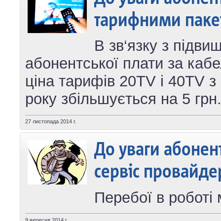
тарифними пакет
В зв‘язку з підв
абонентської плати за каб
ціна тарифів 20TV і 40TV з 
року збільшується на 5 грн
27 листопада 2014 г.
До уваги абонент
сервіс провайде
Перебої в роботі 
9 вересня 2014 г.