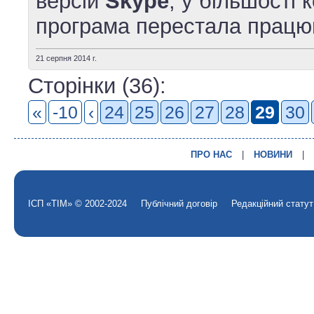
версій
Skype
, у більшості 
програма перестала працю
21 серпня 2014 г.
Сторінки (36):
«
-10
‹
24
25
26
27
28
29
30
ПРО НАС
|
НОВИНИ
|
ІСП «ТІМ» © 2002-2024
Публічний договір
Редакційний статут