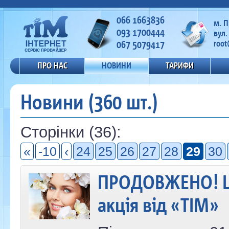
066 1663836
м. 
093 1700444
вул.
067 5079417
root
ПРО НАС
НОВИНИ
ТАРИФИ
Новини (360 шт.)
Сторінки (36):
«
-10
‹
24
25
26
27
28
29
30
ПРОДОВЖЕНО! Ш
акція від «ТІМ»