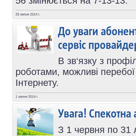
56 змінюється на 7-13-13.
29 липня 2014 г.
До уваги абонент
сервіс провайде
В зв‘язку з проф
роботами, можливі перебої 
Інтернету.
1 липня 2014 г.
Увага! Спекотна 
З 1 червня по 31