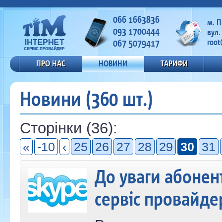
066 1663836
м. 
093 1700444
вул.
067 5079417
root
ПРО НАС
НОВИНИ
ТАРИФИ
Новини (360 шт.)
Сторінки (36):
«
-10
‹
25
26
27
28
29
30
31
До уваги абонент
сервіс провайде