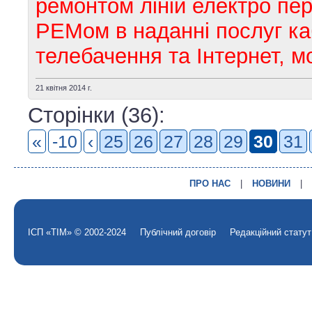
ремонтом ліній електро пе
РЕМом в наданні послуг ка
телебачення та Інтернет, м
21 квітня 2014 г.
Сторінки (36):
«
-10
‹
25
26
27
28
29
30
31
ПРО НАС
|
НОВИНИ
|
ІСП «ТІМ» © 2002-2024
Публічний договір
Редакційний статут