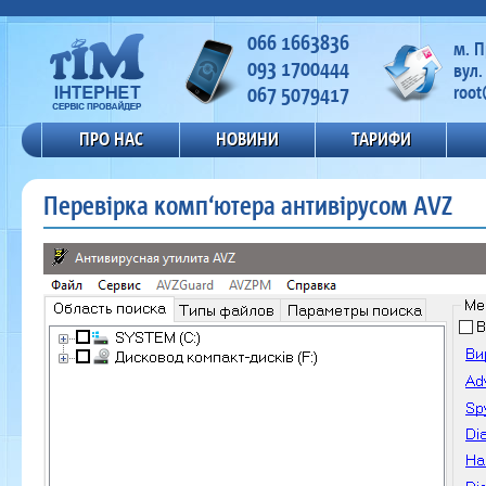
066 1663836
м. 
093 1700444
вул.
067 5079417
root
ПРО НАС
НОВИНИ
ТАРИФИ
Перевірка комп‘ютера антивірусом AVZ