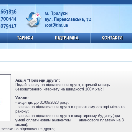
1663836
м. Прилуки
1700444
вул. Переяславська, 72
5079417
root@tim.ua
ТАРИФИ
ПІДТРИМКА
КОНТАКТИ
Акція "Приведи друга":
Подай заявку на підключення друга, отримай місяць
безкоштовного інтернету на швидкості 100Мбіт/с!
Умови:
- акція діє до 01/09/2023 року;
- заявка на підключення друга в приватному секторі міста та
району;
- заявка на підключення друга в квартирному будинку(при
умові оплати новим абонентом авансового платежу на 3
місяці);
 заявки на підключення друга;