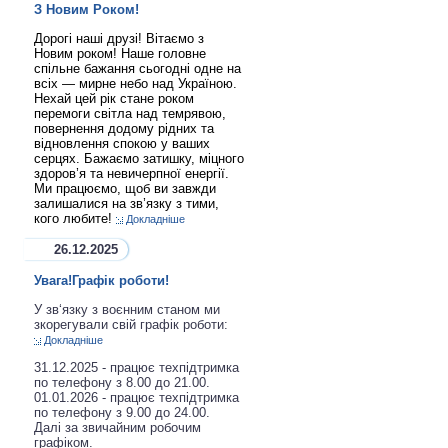
З Новим Роком!
Дорогі наші друзі! Вітаємо з
Новим роком! Наше головне
спільне бажання сьогодні одне на
всіх — мирне небо над Україною.
Нехай цей рік стане роком
перемоги світла над темрявою,
повернення додому рідних та
відновлення спокою у ваших
серцях. Бажаємо затишку, міцного
здоров’я та невичерпної енергії.
Ми працюємо, щоб ви завжди
залишалися на зв’язку з тими,
кого любите!
Докладніше
26.12.2025
Увага!Графік роботи!
У зв‘язку з воєнним станом ми
зкорегували свій графік роботи:
Докладніше
31.12.2025 - працює техпідтримка
по телефону з 8.00 до 21.00.
01.01.2026 - працює техпідтримка
по телефону з 9.00 до 24.00.
Далі за звичайним робочим
графіком.