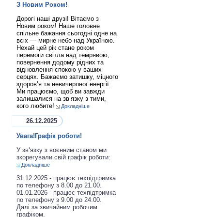
З Новим Роком!
Дорогі наші друзі! Вітаємо з
Новим роком! Наше головне
спільне бажання сьогодні одне на
всіх — мирне небо над Україною.
Нехай цей рік стане роком
перемоги світла над темрявою,
повернення додому рідних та
відновлення спокою у ваших
серцях. Бажаємо затишку, міцного
здоров’я та невичерпної енергії.
Ми працюємо, щоб ви завжди
залишалися на зв’язку з тими,
кого любите!
Докладніше
26.12.2025
Увага!Графік роботи!
У зв‘язку з воєнним станом ми
зкорегували свій графік роботи:
Докладніше
31.12.2025 - працює техпідтримка
по телефону з 8.00 до 21.00.
01.01.2026 - працює техпідтримка
по телефону з 9.00 до 24.00.
Далі за звичайним робочим
графіком.