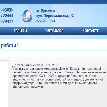
1663836
м. Прилуки
1700444
вул. Переяславська, 72
5079417
root@tim.ua
ТАРИФИ
ПІДТРИМКА
КОНТАКТИ
 роботи!
До уваги Абонентів ІСП "ТІМ"!!!
У зв’язку з плановою модернізацією ліній можливі тимчасові
перебої в роботі Інтернет в районі с.Заїзд . Заплановані терміни
проведення робіт: 03.11.2022р. друга половина дня. У разі
відсутності послуги інтернет звертайтеся відразу до технічної
підтримки(https://tim.ua/contacts.html) для якнайшвидшого
відновлення послуги.