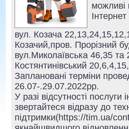
можливі 
Інтернет
вул.
Козача
22,13,24,15,12,1
Козачий,
пров. Прорізний буд
вул.Миколаївська 46,35 та 
Костянтинівський 20,6,4,15,
Заплановані терміни прове
26.07-.29.07.2022рр.
У разі відсутності послуги 
звертайтеся відразу до тех
підтримки(https://tim.ua/con
якнайшвидшого відновленн