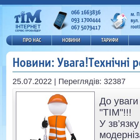
066 1663836
м. 
093 1700444
вул.
067 5079417
root
ПРО НАС
НОВИНИ
ТАРИФИ
Новини: Увага!Технічні р
25.07.2022 | Переглядів: 32387
До уваги
"ТІМ"!!!
У зв’язк
модерніз