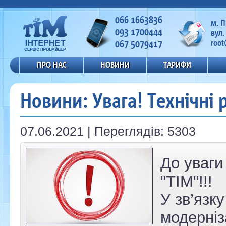
066 1663836
м. 
093 1700444
вул.
067 5079417
root
ПРО НАС
НОВИНИ
ТАРИФИ
Новини: Увага! Технічні 
07.06.2021 | Переглядів: 5303
До уваги
"ТІМ"!!!
У зв’язк
модерніз