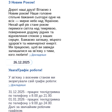
З Новим Роком!
Дорогі наші друзі! Вітаємо з
Новим роком! Наше головне
спільне бажання сьогодні одне на
всіх — мирне небо над Україною.
Нехай цей рік стане роком
перемоги світла над темрявою,
повернення додому рідних та
відновлення спокою у ваших
серцях. Бажаємо затишку, міцного
здоров’я та невичерпної енергії.
Ми працюємо, щоб ви завжди
залишалися на зв’язку з тими,
кого любите!
Докладніше
26.12.2025
Увага!Графік роботи!
У зв‘язку з воєнним станом ми
зкорегували свій графік роботи:
Докладніше
31.12.2025 - працює техпідтримка
по телефону з 8.00 до 21.00.
01.01.2026 - працює техпідтримка
по телефону з 9.00 до 24.00.
Далі за звичайним робочим
графіком.