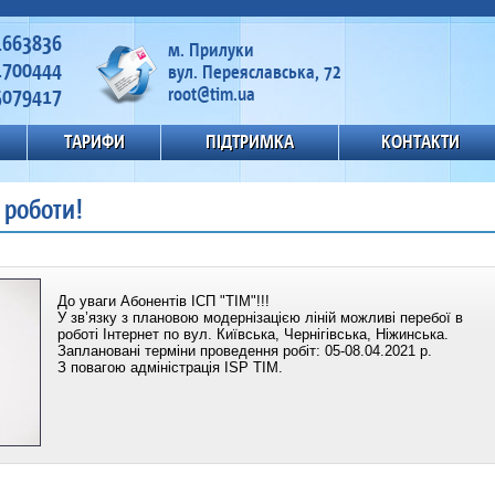
1663836
м. Прилуки
1700444
вул. Переяславська, 72
5079417
root@tim.ua
ТАРИФИ
ПІДТРИМКА
КОНТАКТИ
 роботи!
До уваги Абонентів ІСП "ТІМ"!!!
У зв’язку з плановою модернізацією ліній можливі перебої в
роботі Інтернет по вул. Київська, Чернігівська, Ніжинська.
Заплановані терміни проведення робіт: 05-08.04.2021 р.
З повагою адміністрація ISP TIM.