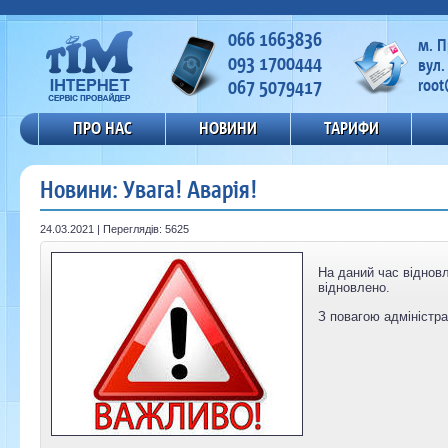
066 1663836
м. 
093 1700444
вул.
067 5079417
root
ПРО НАС
НОВИНИ
ТАРИФИ
Новини: Увага! Аварія!
24.03.2021 | Переглядів: 5625
На даний час віднов
відновлено.
З повагою адміністра