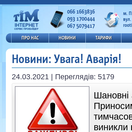
066 1663836
м. 
093 1700444
вул.
067 5079417
root
ПРО НАС
НОВИНИ
ТАРИФИ
Новини: Увага! Аварія!
24.03.2021 | Переглядів: 5179
Шановні 
Приноси
тимчасов
виникли в