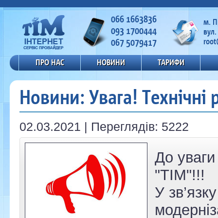
066 1663836
м. 
093 1700444
вул.
067 5079417
root
ПРО НАС
НОВИНИ
ТАРИФИ
Новини: Увага! Технічні 
02.03.2021 | Переглядів: 5222
До уваги
"ТІМ"!!!
У зв’язк
модерніз