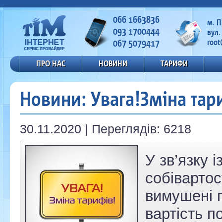
066 1663836
м. 
093 1700444
вул.
067 5079417
root
ПРО НАС
НОВИНИ
ТАРИФИ
Новини: Увага!Зміна тар
30.11.2020 | Переглядів: 6218
У зв’язку 
собівартос
вимушені 
вартість п