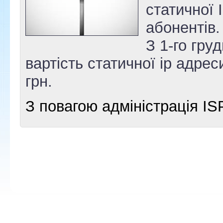
статичної 
абонентів.
З 1-го гру
вартість статичної ip адре
грн.
З повагою адміністрація IS