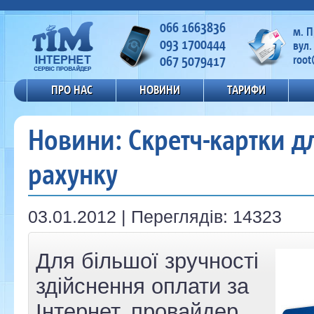
066 1663836
м. 
093 1700444
вул.
067 5079417
root
ПРО НАС
НОВИНИ
ТАРИФИ
Новини: Скретч-картки д
рахунку
03.01.2012 | Переглядів: 14323
Для більшої зручності
здійснення оплати за
Інтернет, провайдер