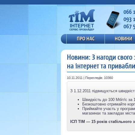
066 
093 
067 
ПРО НАС
НОВИНИ
Новини: З нагоди свого
на інтернет та привабл
10.11.2011 | Переглядів: 10360
З 1.12.2011 підвищується швидкіс
Швидкість до 100 Мбіт/с за 1
Безкоштовно отримайте корпо
Приймайте участь у програмі
магазинах та закладах міста
ІСП ТІМ — 15 років стабільного 