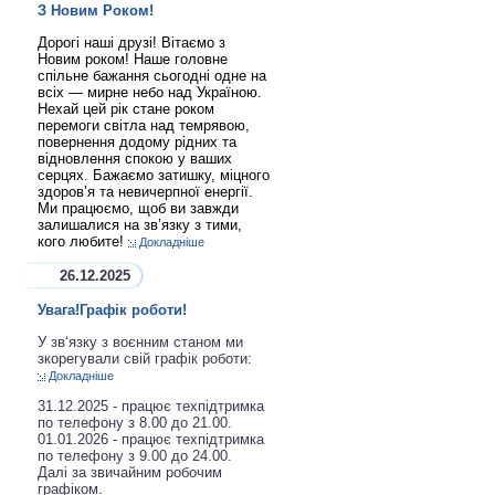
З Новим Роком!
Дорогі наші друзі! Вітаємо з
Новим роком! Наше головне
спільне бажання сьогодні одне на
всіх — мирне небо над Україною.
Нехай цей рік стане роком
перемоги світла над темрявою,
повернення додому рідних та
відновлення спокою у ваших
серцях. Бажаємо затишку, міцного
здоров’я та невичерпної енергії.
Ми працюємо, щоб ви завжди
залишалися на зв’язку з тими,
кого любите!
Докладніше
26.12.2025
Увага!Графік роботи!
У зв‘язку з воєнним станом ми
зкорегували свій графік роботи:
Докладніше
31.12.2025 - працює техпідтримка
по телефону з 8.00 до 21.00.
01.01.2026 - працює техпідтримка
по телефону з 9.00 до 24.00.
Далі за звичайним робочим
графіком.