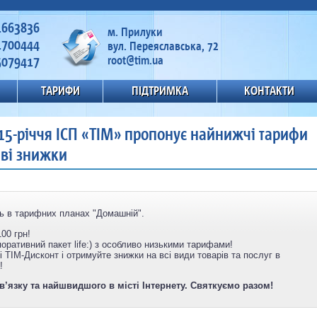
1663836
м. Прилуки
1700444
вул. Переяславська, 72
5079417
root@tim.ua
ТАРИФИ
ПІДТРИМКА
КОНТАКТИ
 15-річчя ІСП «ТІМ» пропонує найнижчі тарифи
иві знижки
ть в тарифних планах "Домашній".
00 грн!
ративний пакет life:) з особливо низькими тарифами!
 ТІМ-Дисконт і отримуйте знижки на всі види товарів та послуг в
!
зв’язку та найшвидшого в місті Інтернету. Святкуємо разом!