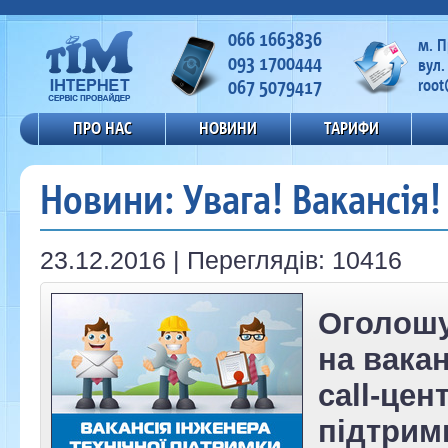
066 1663836
м. 
093 1700444
вул.
067 5079417
root
ПРО НАС
НОВИНИ
ТАРИФИ
Новини: Увага! Вакансія!
23.12.2016 | Переглядів: 10416
Оголошу
на вака
call-цен
підтрим