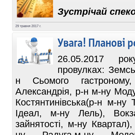
Зустрічай спеко
29 травня 2017 г.
Увага! Планові р
26.05.2017 рок
провулках: Земсь
н Сьомого гастроному,
Александрія, р-н м-ну Мод
Костянтинівська(р-н м-ну 
Ідеал, м-ну Лель), Вокз
зайнятості, м-ну Квартал)
ну Радуга,м-ну Модерн