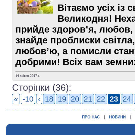
Вітаємо усіх із 
Великодня! Неха
прийде здоров’я, любов,
знайде проблиски світла
любов’ю, а помисли стан
добрими! Всіх вам земних
14 квітня 2017 г.
Сторінки (36):
«
-10
‹
18
19
20
21
22
23
24
ПРО НАС
|
НОВИНИ
|