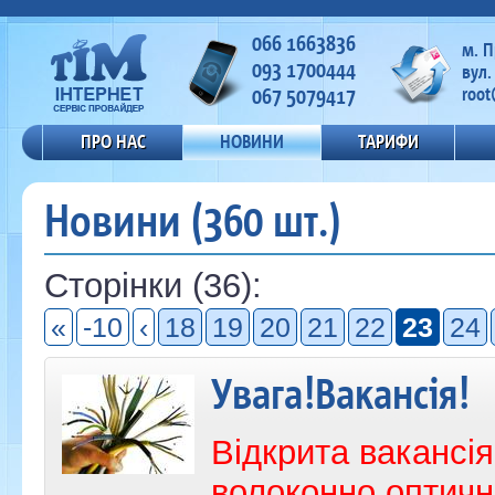
066 1663836
м. 
093 1700444
вул.
067 5079417
root
ПРО НАС
НОВИНИ
ТАРИФИ
Новини (360 шт.)
Сторінки (36):
«
-10
‹
18
19
20
21
22
23
24
Увага!Вакансія!
Відкрита вакансі
волоконно оптични