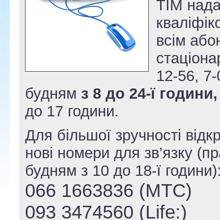
ТІМ нада
кваліфік
всім або
стаціона
12-56, 7-
будням
з 8 до 24-ї години,
до 17 години.
Для більшої зручності відк
нові номери для зв’язку (п
будням з 10 до 18-ї години)
066 1663836 (МТС)
093 3474560 (Life:)