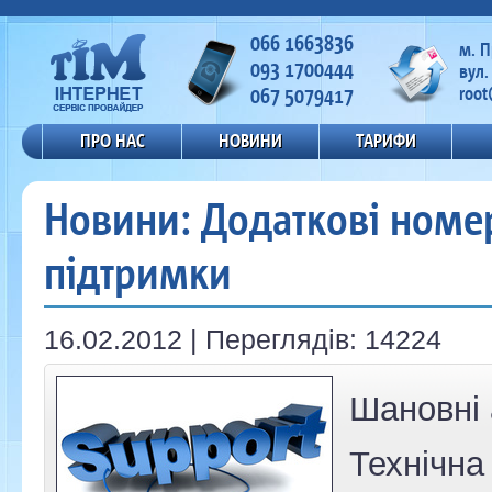
066 1663836
м. 
093 1700444
вул.
067 5079417
root
ПРО НАС
НОВИНИ
ТАРИФИ
Новини: Додаткові номер
підтримки
16.02.2012 | Переглядів: 14224
Шановні 
Технічна